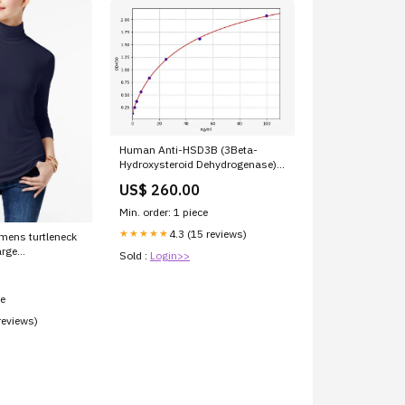
Human Anti-HSD3B (3Beta-
Hydroxysteroid Dehydrogenase)
Antibody ELISA Kit Packaging:96
US$ 260.00
wells
Min. order: 1 piece
4.3 (15 reviews)
★★★★★
mens turtleneck
arge
Sold :
Login>>
4914M
ce
reviews)