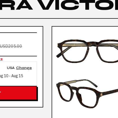
RA VICTO
USD205.00
re
USA
Change
ug 10
-
Aug 15
T