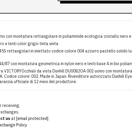
o con montatura rettangolare in poliammide ecologica cristallo nero e
 e lenti color grigio tinta unita
 rettangolari in iniettato codice colore 004 azzurro pastello solido luci
87 con montatura geometrica in nylon nero e lenti base 4 in bio poliam
 VICTORYOcchiali da vista Dunhill DU0082OA 002 uomo con montatura pa
A. Codice colore: 002. Made in Japan. Rivenditore autorizzato Dunhill Ey
aranzia ufficiale di 12 mesi del produttore.
 receiving.
 exchanges.
ct us
at
[email protected]
xchange Policy