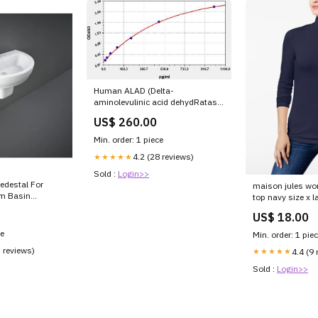
Human ALAD (Delta-
aminolevulinic acid dehydRatase)
ELISA Kit HMOX1D
US$ 260.00
Min. order: 1 piece
4.2 (28 reviews)
★★★★★
Sold :
Login>>
edestal For
maison jules wo
m Basin
top navy size x l
rors
Related_10006
US$ 18.00
ce
Min. order: 1 pie
5 reviews)
4.4 (9 
★★★★★
Sold :
Login>>