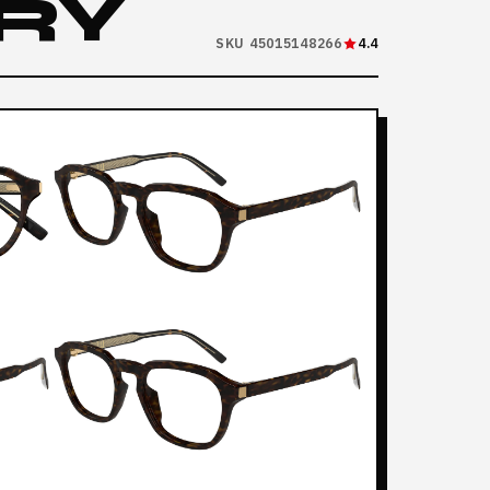
RY
SKU 45015148266
4.4