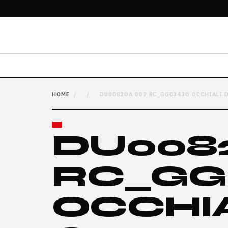
HOME
/
/
DU0082OA 002 RC_GG0343O OCCHIALI D
DU008
RC_GG
OCCHIA