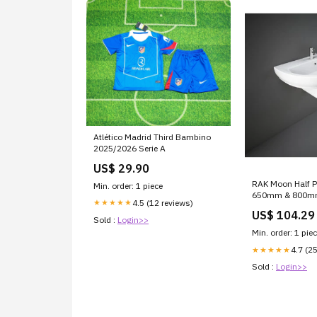
Atlético Madrid Third Bambino
2025/2026 Serie A
US$ 29.90
RAK Moon Half P
Min. order: 1 piece
650mm & 800m
4.5 (12 reviews)
★★★★★
Illuminating Mir
US$ 104.29
Sold :
Login>>
Min. order: 1 pie
4.7 (2
★★★★★
Sold :
Login>>