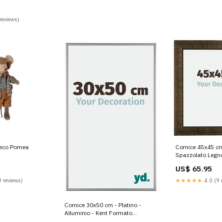
m
reviews)
eco Pomea
Cornice 45x45 c
Spazzolato Legn
Cornice_59.4x8
US$ 65.95
 reviews)
★★★★★
4.0 (9 
Cornice 30x50 cm - Platino -
Alluminio - Kent Formato
Cornice_61x91.5cm