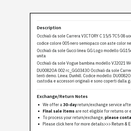
Description
Occhiali da sole Carrera VICTORY C 15/S 7C5 08 uom
codice colore 005 nero semiopaco con aste color nero
Occhiali da sole Gucci linea GG Logo modello GG1545S
unita
Occhiali da sole Vogue bambina modello VJ2021 W44/
DU0082OA 002 rc_GG0343O Occhiali da sole Carrera
lenti demo. Linea: Dunhill. Codice modello: DU0082O
custodia e accessori originali e sono coperti dalla g
Exchange/Return Notes
We offer a
30-day
return/exchange service after
Final sale items
are not eligible for returns or
To process your return/exchange,
please conta
Please click here for more details>>>
Return & E