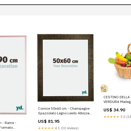
CESTINO DELLA 
VERDURA Maileg 
Cornice 50x60 cm - Champagne
US$ 34.90
Spazzolato Legno Leeds Altezza
★★★★★
5.0 (18
del profilo_23 mm
US$ 81.95
m - Rame -
 Formato
★★★★★
4.1 (30 reviews)