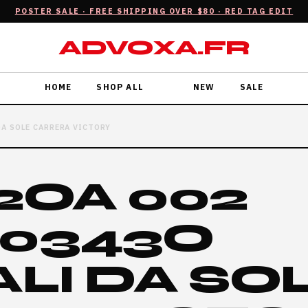
POSTER SALE · FREE SHIPPING OVER $80 · RED TAG EDIT
ADVOXA.FR
HOME
SHOP ALL
NEW
SALE
A SOLE CARRERA VICTORY
2OA 002
0343O
LI DA SO