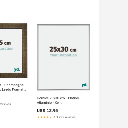
m - Champagne
o Leeds Formato
4cm A1
Cornice 25x30 cm - Platino -
Alluminio - Kent
reviews)
Show_Custom_Size_Block
US$ 13.95
★★★★★
4.3 (22 reviews)