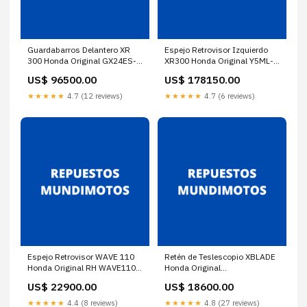
Guardabarros Delantero XR
Espejo Retrovisor Izquierdo
300 Honda Original GX24ES-
XR300 Honda Original Y5ML-
U/1
12113-00
US$ 96500.00
US$ 178150.00
★★★★★
4.7 (12 reviews)
★★★★★
4.7 (6 reviews)
Espejo Retrovisor WAVE 110
Retén de Teslescopio XBLADE
Honda Original RH WAVE110
Honda Original
MIRROR:Default Title
A7701023382816
US$ 22900.00
US$ 18600.00
★★★★★
4.4 (8 reviews)
★★★★★
4.8 (27 reviews)