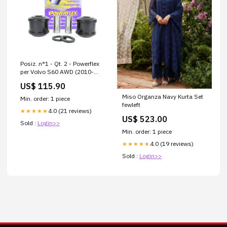
Posiz. n°1 - Qt. 2 - Powerflex
per Volvo S60 AWD (2010-
2018) - PFF19-1901 PFF5-
US$ 115.90
303/4
Miso Organza Navy Kurta Set
Min. order: 1 piece
fewleft
4.0 (21 reviews)
★★★★★
US$ 523.00
Sold :
Login>>
Min. order: 1 piece
4.0 (19 reviews)
★★★★★
Sold :
Login>>