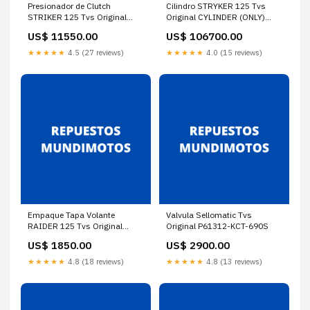
Presionador de Clutch
Cilindro STRYKER 125 Tvs
STRIKER 125 Tvs Original
Original CYLINDER (ONLY)
BDS-1013-60-STD/3
STRIKER 125:Default Title
US$ 11550.00
US$ 106700.00
★★★★★
4.5 (27 reviews)
★★★★★
4.0 (15 reviews)
Empaque Tapa Volante
Valvula Sellomatic Tvs
RAIDER 125 Tvs Original
Original P61312-KCT-690S
RAIDER 125 STEERING
US$ 1850.00
US$ 2900.00
WHEEL COVER
PACKING:Default Title
★★★★★
4.8 (18 reviews)
★★★★★
4.8 (13 reviews)