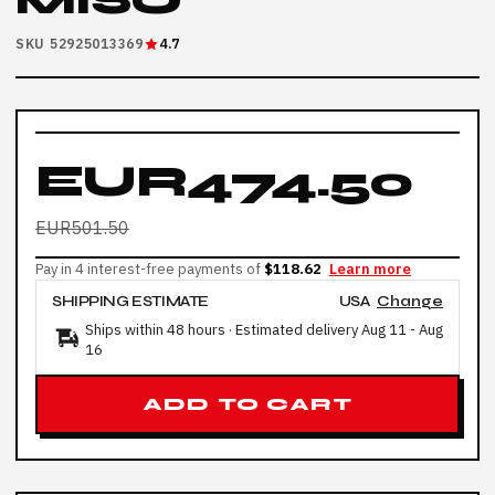
MISO
SKU 52925013369
4.7
EUR474.50
EUR501.50
Pay in 4 interest-free payments of
$118.62
Learn more
SHIPPING ESTIMATE
USA
Change
Ships within 48 hours · Estimated delivery
Aug 11
-
Aug
16
ADD TO CART