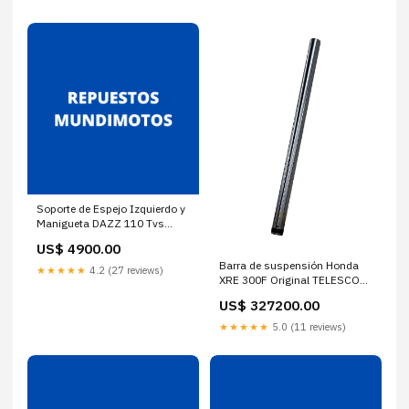
Soporte de Espejo Izquierdo y
Manigueta DAZZ 110 Tvs
Original SOPORTE DE ESPEJO
US$ 4900.00
Y MANIGUETA LH DAZZ
Barra de suspensión Honda
110:Default Title
★★★★★
4.2 (27 reviews)
XRE 300F Original TELESCOPE
(2) XRE 300F:Default Title
US$ 327200.00
★★★★★
5.0 (11 reviews)