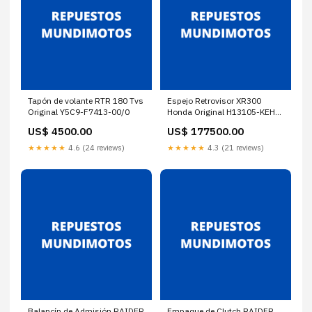
Tapón de volante RTR 180 Tvs
Espejo Retrovisor XR300
Original Y5C9-F7413-00/0
Honda Original H13105-KEH-
305K/1
US$ 4500.00
US$ 177500.00
★★★★★
4.6 (24 reviews)
★★★★★
4.3 (21 reviews)
Balancín de Admisión RAIDER
Empaque de Clutch RAIDER