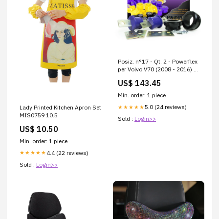
Posiz. n°17 - Qt. 2 - Powerflex
per Volvo V70 (2008 - 2016) -
PFR19-1917 PFR85-528/13
US$ 143.45
Min. order: 1 piece
5.0 (24 reviews)
Lady Printed Kitchen Apron Set
★★★★★
MIS0759 10.5
Sold :
Login>>
US$ 10.50
Min. order: 1 piece
4.4 (22 reviews)
★★★★★
Sold :
Login>>