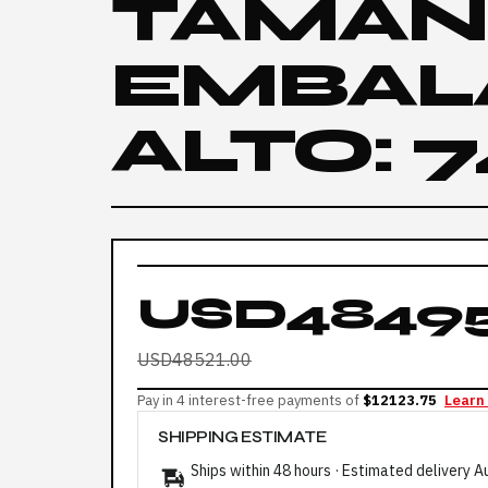
TAMAÑ
EMBALA
ALTO: 
USD48495
USD48521.00
Pay in 4 interest-free payments of
$12123.75
Learn
SHIPPING ESTIMATE
Ships within 48 hours · Estimated delivery
A