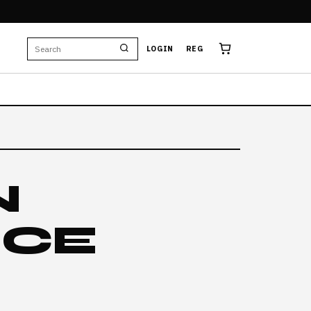
LOGIN
REG
N
ICE