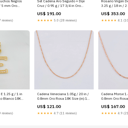
auchos Negros
Set Cadena Aro Seguido + Dije
Rosario Virgen D
n / 5 mm Oro
Cruz / 0.95 g / 17 3/4 in Oro
3.25 g / 18 in / 
andongas
Amarillo 18K Bolas Diamantadas
18K ToposFALS
US$ 191.00
US$ 353.00
 reviews)
★★★★★
5.0 (28 reviews)
★★★★★
4.1 (10
 E 1.25 g / 1 in
Cadena Veneciana 1.05g / 20 in /
Cadena Morse 1.4
lo Blanco 18K
0.8mm Oro Rosa 18K Size (in):19
0.8mm Oro Rosa 1
d / White Gold
3/4
3/4
US$ 121.00
US$ 167.00
 reviews)
★★★★★
4.7 (11 reviews)
★★★★★
4.9 (21