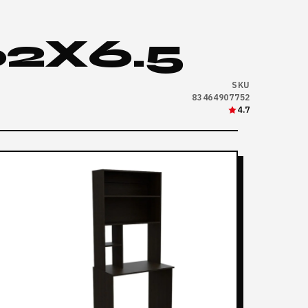
2X6.5
SKU
83464907752
4.7