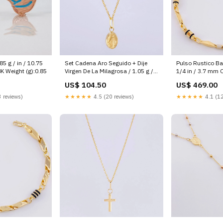
5 g / in / 10.75
Set Cadena Aro Seguido + Dije
Pulso Rustico Barr
 Weight (g):0.85
Virgen De La Milagrosa / 1.05 g /
1/4 in / 3.7 mm 
17 3/4 in Oro Amarillo 18K Size
Bolas Lisas
US$ 104.50
US$ 469.00
(in):17 3/4
 reviews)
★★★★★
4.5 (20 reviews)
★★★★★
4.1 (12