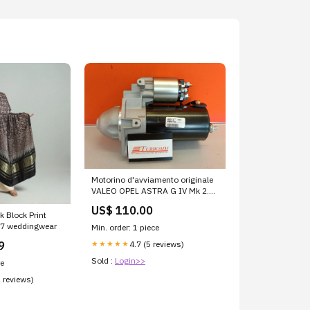
Motorino d'avviamento originale
VALEO OPEL ASTRA G IV Mk 2.0
DTI 16V Estate 101 cv 74 kw
US$ 110.00
0001109055 759688-0005
k Block Print
97 weddingwear
Min. order: 1 piece
4.7 (5 reviews)
9
★★★★★
Sold :
Login>>
ce
2 reviews)