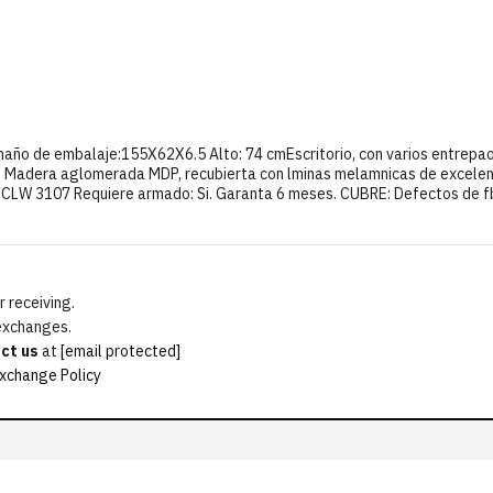
año de embalaje:155X62X6.5 Alto: 74 cmEscritorio, con varios entrepaos
en Madera aglomerada MDP, recubierta con lminas melamnicas de excelent
: CLW 3107 Requiere armado: Si. Garanta 6 meses. CUBRE: Defectos de fb
 receiving.
 exchanges.
ct us
at
[email protected]
xchange Policy