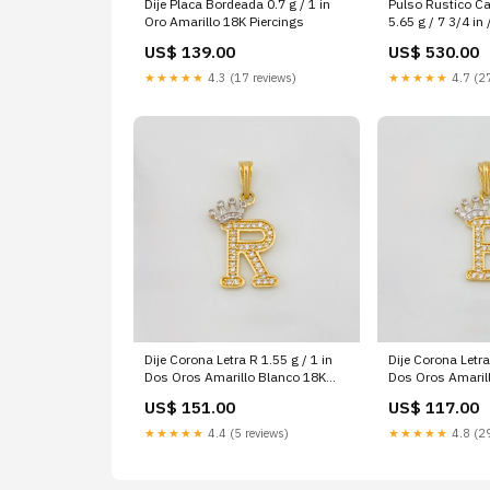
Dije Placa Bordeada 0.7 g / 1 in
Pulso Rustico C
Oro Amarillo 18K Piercings
5.65 g / 7 3/4 i
Amarillo 18K C
US$ 139.00
US$ 530.00
★★★★★
4.3 (17 reviews)
★★★★★
4.7 (27
Dije Corona Letra R 1.55 g / 1 in
Dije Corona Letra
Dos Oros Amarillo Blanco 18K
Dos Oros Amaril
Peso (gr):1.55
Color:Yellow Gol
US$ 151.00
US$ 117.00
★★★★★
4.4 (5 reviews)
★★★★★
4.8 (29