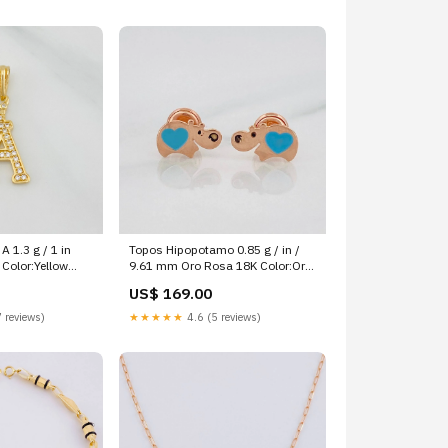
A 1.3 g / 1 in
Topos Hipopotamo 0.85 g / in /
 Color:Yellow
9.61 mm Oro Rosa 18K Color:Oro
Rosa
US$ 169.00
 reviews)
★★★★★
4.6 (5 reviews)