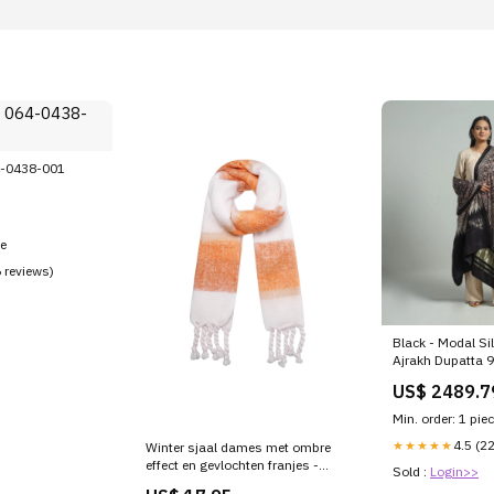
4-0438-001
ce
6 reviews)
Black - Modal Sil
Ajrakh Dupatta 
US$ 2489.7
Min. order: 1 pie
4.5 (2
★★★★★
Winter sjaal dames met ombre
effect en gevlochten franjes -
Sold :
Login>>
Oranje | Fall4me collectie Wit