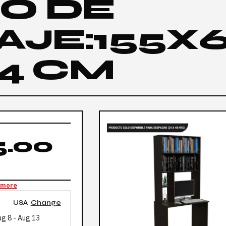
O DE
JE:155X6
74 CM
.00
 more
USA
Change
ug 8
-
Aug 13