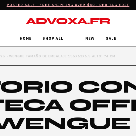
POSTER SALE · FREE SHIPPING OVER $80 · RED TAG EDIT
ADVOXA.FR
HOME
SHOP ALL
NEW
SALE
75 - WENGUE TAMAÑO DE EMBALAJE:155X62X6.5 ALTO: 74 CM
TORIO CO
TECA OFF
- WENGUE