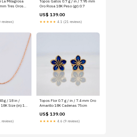
e La Milagrosa
Topos Gatos 0.7 g / in / 7.95 mm
2 mm Tres Oros
Oro Rosa 18K Peso (gr):0.7
O
US$ 139.00
 reviews)
★★★★★
4.1 (21 reviews)
5g / 18 in /
Topos Flor 0.7 g / in / 7.4 mm Oro
8K Size (in):17
Amarillo 18K Cadenas 75cm
US$ 139.00
 reviews)
★★★★★
4.6 (9 reviews)