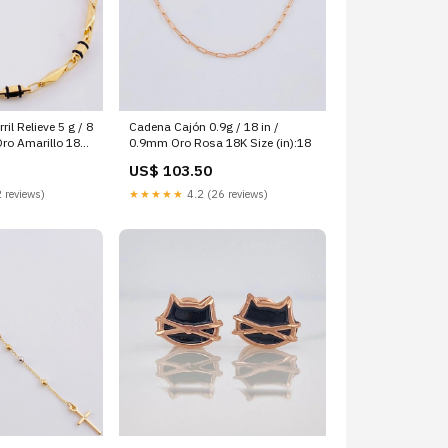
il Relieve 5 g / 8
Cadena Cajón 0.9g / 18 in /
Oro Amarillo 18K
0.9mm Oro Rosa 18K Size (in):18
US$ 103.50
 reviews)
★★★★★
4.2 (26 reviews)