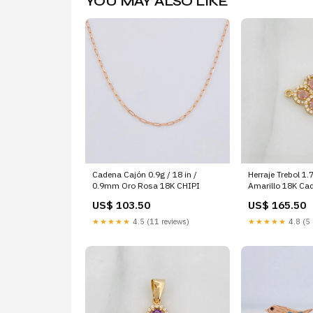
YOU MAY ALSO LIKE
Cadena Cajón 0.9g / 18 in /
Herraje Trebol 1.7
0.9mm Oro Rosa 18K CHIPI
Amarillo 18K C
US$ 103.50
US$ 165.50
★★★★★
4.5 (11 reviews)
★★★★★
4.8 (5 