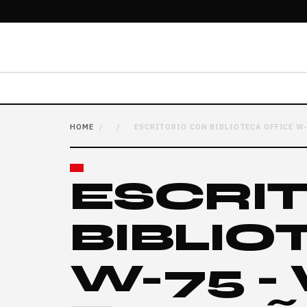
HOME
/
/
ESCRITORIO CON BIBLIOTECA OFFICE W-
ESCRI
BIBLIO
W-75 