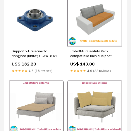
Supporto + cuscinetto
Imbottiture sedute Kivik
flangiato (unita') UCFX18 D1
compatibile Ikea due posti
B=49
divano
US$ 182.20
US$ 149.00
★★★★★
4.5 (18 reviews)
★★★★★
4.0 (22 reviews)