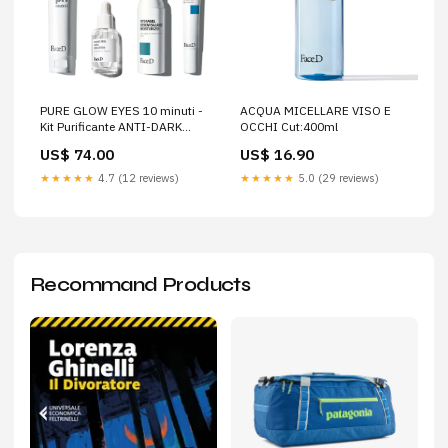
PURE GLOW EYES 10 minuti -
ACQUA MICELLARE VISO E
Kit Purificante ANTI-DARK
OCCHI Cut:400ml
CIRCLES EYE CONTOUR
US$ 74.00
US$ 16.90
CREAM - 15 ml (Color):Dark
★★★★★
4.7 (12 reviews)
★★★★★
5.0 (29 reviews)
Recommand Products