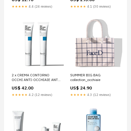
★★★★★
4.4 (24 reviews)
★★★★★
4.1 (30 reviews)
2 x CREMA CONTORNO
SUMMER BIG BAG
OCCHI ANTI-OCCHIAIE ANTI-
collection_occhiaie
DARK CIRCLES EYE CONTOUR
US$ 42.00
US$ 24.90
CREAM - 15 ml (Color):Clear
★★★★★
4.2 (12 reviews)
★★★★★
4.3 (12 reviews)