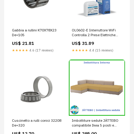
Gabbia a rullini K70X78X23
OL0602-E Interruttore WiFi
De=105
Controlla 2 Prese Elettriche
Smart, Alimentazione 110-240
US$ 21.81
US$ 31.89
V 14 A, Modulo MINI per
Scatola da Incasso 502/503 2
★★★★★
4.6 (17 reviews)
★★★★★
4.4 (15 reviews)
Canali
Cuscinetto a rulli conici 32208
Imbottiture sedute JÄTTEBO
De=320
compatibile Ikea 5 posti e
chaise longue SÖRVALLEN
US$ 12.70
US$ 295.00