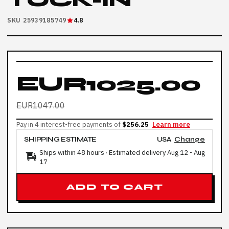
TUCK-IN
SKU 25939185749
4.8
EUR1025.00
EUR1047.00
Pay in 4 interest-free payments of
$256.25
Learn more
SHIPPING ESTIMATE
USA
Change
Ships within 48 hours · Estimated delivery
Aug 12
-
Aug
17
ADD TO CART