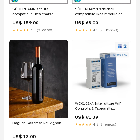
SÖDERHAMN seduta
SÖDERHAMN schienali
compatibile Ikea chaise
compatibile Ikea modulo ad
lounge gommapiuma nautica
angolo vimle
US$ 159.00
US$ 68.00
★★★★★
4.3 (7 reviews)
★★★★★
4.1 (23 reviews)
WC0102-A Interruttore WiFi
Controlla 2 Tapparelle
Elettriche Smart,
US$ 61.39
Alimentazione 110-240 V 5 A,
Bagueri Cabernet Sauvignon
Modulo DIN per Scatola di
★★★★★
4.8 (5 reviews)
Derivazione 2 Canali
US$ 18.00